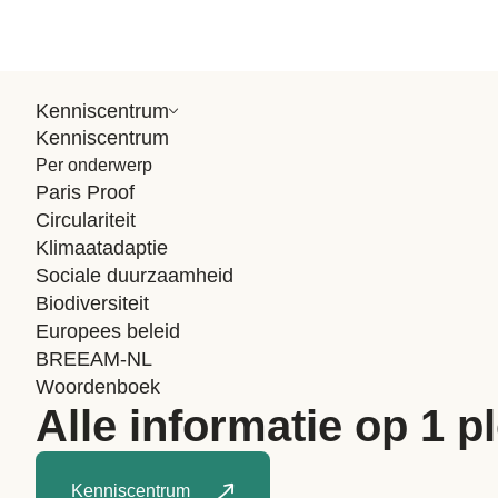
Kenniscentrum
Kenniscentrum
Nieuws
Per onderwerp
WELL AP Exam Prep om
Paris Proof
Circulariteit
Laatst bewerkt:
23 januari 
Klimaatadaptie
WELL AP E
Sociale duurzaamheid
Biodiversiteit
webinars
Europees beleid
BREEAM-NL
Woordenboek
De tweedaagse WEL
Alle informatie op 1 p
de geplande vorm,
Kenniscentrum