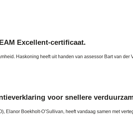
AM Excellent-certificaat.
amheid. Haskoning heeft uit handen van assessor Bart van der V
entieverklaring voor snellere verduurz
O), Elanor Boekholt‑O’Sullivan, heeft vandaag samen met verte