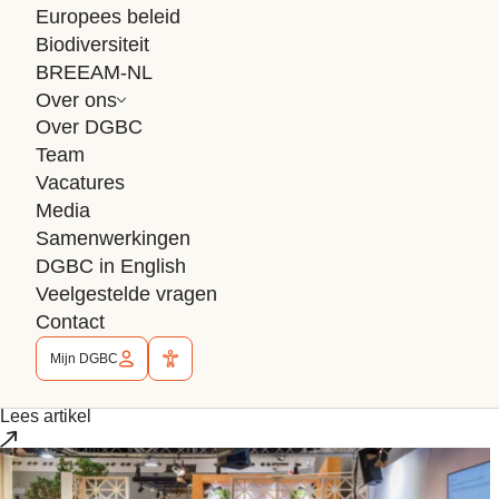
Europees beleid
Biodiversiteit
BREEAM-NL
Over ons
Over DGBC
Team
Vacatures
Partnernieuws
Media
BREEAM-NL
Samenwerkingen
16 juni 2026
DGBC in English
8 minuten
Veelgestelde vragen
Contact
28.000 woningen, één meetlat: hoe Ve
Mijn DGBC
Hoe certificeer je bijna 28.000 woningen, verdeeld over zo’n
Lees artikel