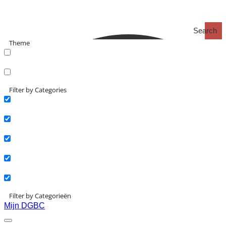
Search
Theme
search_catch
search_catch2
Filter by Categories
Actueel
Interviews
Kennisartikelen
Longreads
Partnernieuws
Filter by Categorieën
Mijn DGBC