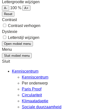
Lettergrootte wijzigen
100
%
A-
A+
Reset
Contrast
Contrast verhogen
Dyslexie
Letterstijl wijzigen
Open mobiel menu
Menu
Sluit mobiel menu
Sluit
Kenniscentrum
Kenniscentrum
Per onderwerp
Paris Proof
Circulariteit
Klimaatadaptie
Sociale duurzaamheid