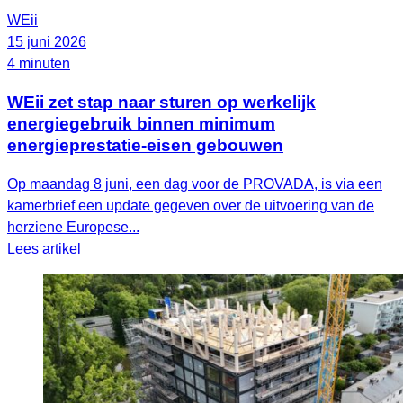
WEii
15 juni 2026
4 minuten
WEii zet stap naar sturen op werkelijk
energiegebruik binnen minimum
energieprestatie-eisen gebouwen
Op maandag 8 juni, een dag voor de PROVADA, is via een
kamerbrief een update gegeven over de uitvoering van de
herziene Europese...
Lees artikel