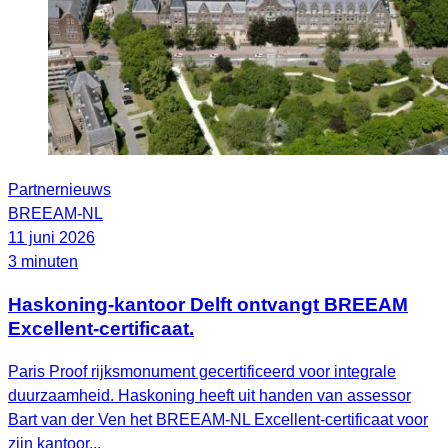
Partnernieuws
BREEAM-NL
11 juni 2026
3 minuten
Haskoning-kantoor Delft ontvangt BREEAM
Excellent-certificaat.
Paris Proof rijksmonument gecertificeerd voor integrale
duurzaamheid. Haskoning heeft uit handen van assessor
Bart van der Ven het BREEAM‑NL Excellent‑certificaat voor
zijn kantoor...