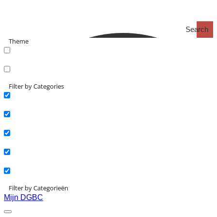
Search
Theme
search_catch
search_catch2
Filter by Categories
Actueel
Interviews
Kennisartikelen
Longreads
Partnernieuws
Filter by Categorieën
Mijn DGBC