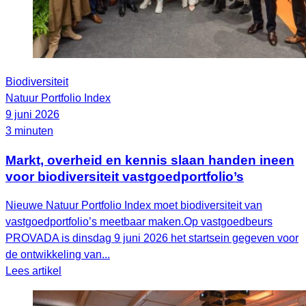
Biodiversiteit
Natuur Portfolio Index
9 juni 2026
3 minuten
Markt, overheid en kennis slaan handen ineen
voor biodiversiteit vastgoedportfolio’s
Nieuwe Natuur Portfolio Index moet biodiversiteit van
vastgoedportfolio’s meetbaar maken.Op vastgoedbeurs
PROVADA is dinsdag 9 juni 2026 het startsein gegeven voor
de ontwikkeling van...
Lees artikel