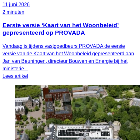
11 juni 2026
2 minuten
Eerste versie ‘Kaart van het Woonbeleid’
gepresenteerd op PROVADA
Vandaag is tijdens vastgoedbeurs PROVADA de eerste
versie van de Kaart van het Woonbeleid gepresenteerd aan
Jan van Beuningen, directeur Bouwen en Energie bij het
ministerie...
Lees artikel