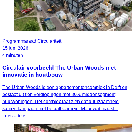
Programmaraad Circulariteit
15 juni 2026
4 minuten
Circulair voorbeeld The Urban Woods met
innovatie in houtbouw
The Urban Woods is een appartementencomplex in Delft en
bestaat uit tien verdiepingen met 80% middensegment
huurwoningen. Het complex laat zien dat duurzaamheid
samen kan gaan met betaalbaarheid. Maar wat maakt...
Lees artikel