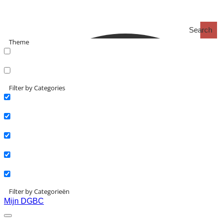
Search
Theme
search_catch
search_catch2
Filter by Categories
Actueel
Interviews
Kennisartikelen
Longreads
Partnernieuws
Filter by Categorieën
Mijn DGBC