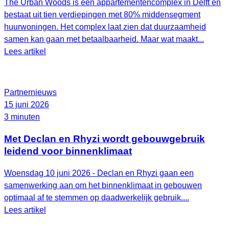
The Urban Woods is een appartementencomplex in Delft en
bestaat uit tien verdiepingen met 80% middensegment
huurwoningen. Het complex laat zien dat duurzaamheid
samen kan gaan met betaalbaarheid. Maar wat maakt...
Lees artikel
Partnernieuws
15 juni 2026
3 minuten
Met Declan en Rhyzi wordt gebouwgebruik
leidend voor binnenklimaat
Woensdag 10 juni 2026 - Declan en Rhyzi gaan een
samenwerking aan om het binnenklimaat in gebouwen
optimaal af te stemmen op daadwerkelijk gebruik....
Lees artikel