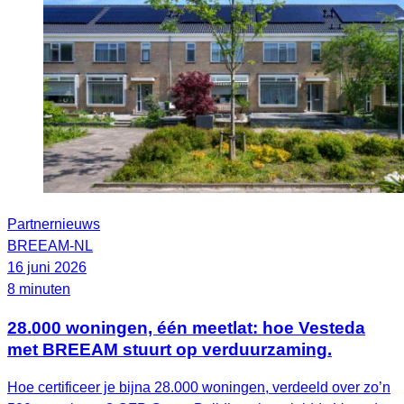
Partnernieuws
BREEAM-NL
16 juni 2026
8 minuten
28.000 woningen, één meetlat: hoe Vesteda
met BREEAM stuurt op verduurzaming.
Hoe certificeer je bijna 28.000 woningen, verdeeld over zo’n