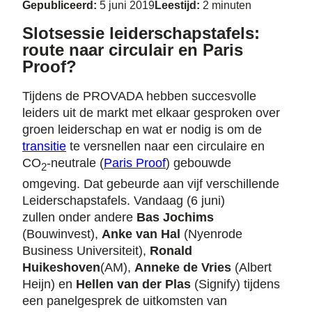
Gepubliceerd:
5 juni 2019
Leestijd:
2 minuten
Slotsessie leiderschapstafels:
route naar circulair en Paris
Proof?
Tijdens de PROVADA hebben succesvolle
leiders uit de markt met elkaar gesproken over
groen leiderschap en wat er nodig is om de
transitie
te versnellen naar een circulaire en
CO
-neutrale (
Paris Proof
) gebouwde
2
omgeving. Dat gebeurde aan vijf verschillende
Leiderschapstafels. Vandaag (6 juni)
zullen onder andere
Bas Jochims
(Bouwinvest),
Anke van Hal
(Nyenrode
Business Universiteit),
Ronald
Huikeshoven
(AM),
Anneke de Vries
(Albert
Heijn) en
Hellen van der Plas
(Signify)
tijdens
een panelgesprek de uitkomsten van