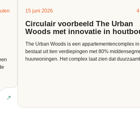
uten
15 juni 2026
4
Circulair voorbeeld The Urban
Woods met innovatie in houtb
The Urban Woods is een appartementencomplex in 
bestaat uit tien verdiepingen met 80% middensegm
huurwoningen. Het complex laat zien dat duurzaam
een
samen kan gaan met betaalbaarheid. Maar wat maak
de
Lees ar