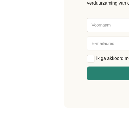
verduurzaming van 
Voornaam
E-
mailadres
Algemene
Ik ga akkoord m
voorwaarden
*