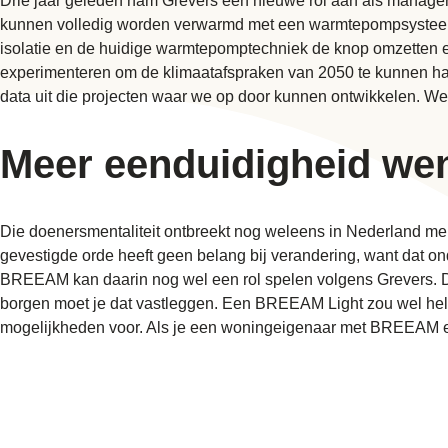
Drie jaar geleden nam Grevers een nieuwe rol aan als manager 
kunnen volledig worden verwarmd met een warmtepompsysteem.
isolatie en de huidige warmtepomptechniek de knop omzetten en v
experimenteren om de klimaatafspraken van 2050 te kunnen hale
data uit die projecten waar we op door kunnen ontwikkelen. We
Meer eenduidigheid wen
Die doenersmentaliteit ontbreekt nog weleens in Nederland mer
gevestigde orde heeft geen belang bij verandering, want dat ond
BREEAM kan daarin nog wel een rol spelen volgens Grevers. Dat 
borgen moet je dat vastleggen. Een BREEAM Light zou wel hel
mogelijkheden voor. Als je een woningeigenaar met BREEAM ee