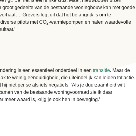
igt. ‘Ja, het is een flinke klus. Maar, nieuwbouwhuizen
en groot gedeelte van de bestaande woningbouw kan met goede
erhaal…’ Grevers legt uit dat het belangrijk is om te
 diverse pilots met CO
-warmtepompen en halen waardevolle
2
ultaat.’
andering is een essentieel onderdeel in een
transitie
. Maar de
 te weinig eenduidigheid, die uiteindelijk kan leiden tot actie.
niet per se als iets negatiefs. ‘Als je duurzaamheid wilt
rzamen van de bestaande woningvoorraad zie ik daar
meer waard is, krijg je ook hen in beweging.’