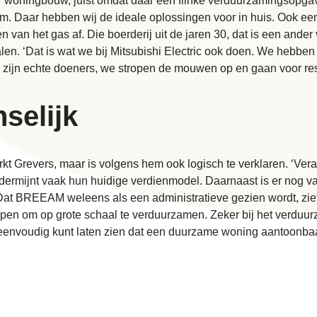
woningbouw, juist omdat daar een flinke verduurzamingsopgave l
 Daar hebben wij de ideale oplossingen voor in huis. Ook e
an het gas af. Die boerderij uit de jaren 30, dat is een ander v
n. ‘Dat is wat we bij Mitsubishi Electric ook doen. We hebben
 zijn echte doeners, we stropen de mouwen op en gaan voor res
selijk
kt Grevers, maar is volgens hem ook logisch te verklaren. ‘Ver
ermijnt vaak hun huidige verdienmodel. Daarnaast is er nog vaak
BREEAM weleens als een administratieve gezien wordt, ziet hij 
pen om op grote schaal te verduurzamen. Zeker bij het verduu
nvoudig kunt laten zien dat een duurzame woning aantoonbaar 