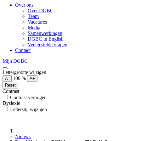
Over ons
Over DGBC
Team
Vacatures
Media
Samenwerkingen
DGBC in English
Veelgestelde vragen
Contact
Mijn DGBC
Lettergrootte wijzigen
100
%
A-
A+
Reset
Contrast
Contrast verhogen
Dyslexie
Letterstijl wijzigen
Nieuws