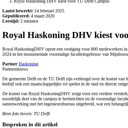
Royal Haskoning DHV kiest voor TU Delft Campus
Laatst bewerkt:
14 februari 2025
Gepubliceerd:
4 maart 2020
Leestijd:
2 minuten
Royal Haskoning DHV kiest vo
Royal HaskoningDHV opent een vestiging voor 800 medewerkers in De
2024 in het monumentale voormalige faculteitsgebouw van Mijnbouw 
Partner
Haskoning
Partnernieuws
De gemeente Delft en de TU Delft zijn verheugd over de komst van he
bedrijf ook een maatschappelijke rol spelen in de stad en directe om
De komst van Royal HaskoningDHV zorgt voor een verdere versterkin
noordelijk deel van de campus te herinrichten en de voormalige facu
samenwerking met het ingenieursbureau uitgebreid, wat een belangrij
Bron foto boven: TU Delft
Besproken in dit artikel