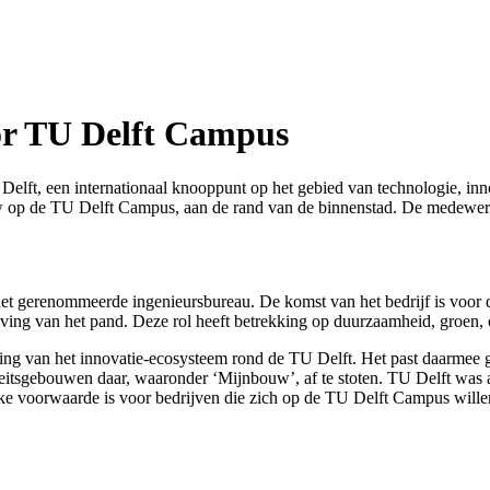
or TU Delft Campus
lft, een internationaal knooppunt op het gebied van technologie, in
op de TU Delft Campus, aan de rand van de binnenstad. De medewerke
t gerenommeerde ingenieursbureau. De komst van het bedrijf is voor de
geving van het pand. Deze rol heeft betrekking op duurzaamheid, groen, 
g van het innovatie-ecosysteem rond de TU Delft. Het past daarmee g
lteitsgebouwen daar, waaronder ‘Mijnbouw’, af te stoten. TU Delft was
ke voorwaarde is voor bedrijven die zich op de TU Delft Campus wille