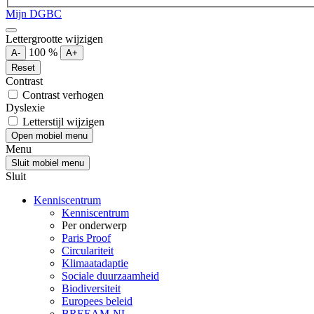
Mijn DGBC
Lettergrootte wijzigen
100
%
A-
A+
Reset
Contrast
Contrast verhogen
Dyslexie
Letterstijl wijzigen
Open mobiel menu
Menu
Sluit mobiel menu
Sluit
Kenniscentrum
Kenniscentrum
Per onderwerp
Paris Proof
Circulariteit
Klimaatadaptie
Sociale duurzaamheid
Biodiversiteit
Europees beleid
BREEAM-NL