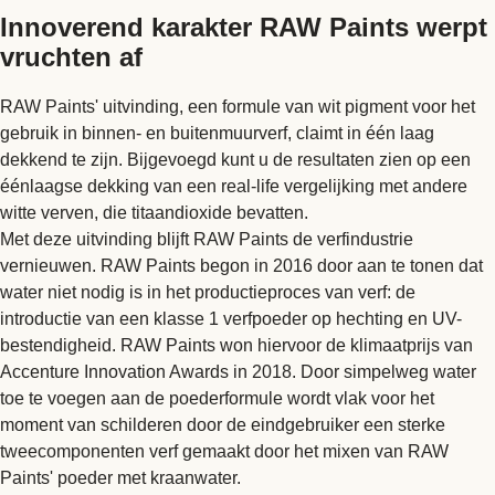
Innoverend karakter RAW Paints werpt
vruchten af
RAW Paints' uitvinding, een formule van wit pigment voor het
gebruik in binnen- en buitenmuurverf, claimt in één laag
dekkend te zijn. Bijgevoegd kunt u de resultaten zien op een
éénlaagse dekking van een real-life vergelijking met andere
witte verven, die titaandioxide bevatten.
Met deze uitvinding blijft RAW Paints de verfindustrie
vernieuwen. RAW Paints begon in 2016 door aan te tonen dat
water niet nodig is in het productieproces van verf: de
introductie van een klasse 1 verfpoeder op hechting en UV-
bestendigheid. RAW Paints won hiervoor de klimaatprijs van
Accenture Innovation Awards in 2018. Door simpelweg water
toe te voegen aan de poederformule wordt vlak voor het
moment van schilderen door de eindgebruiker een sterke
tweecomponenten verf gemaakt door het mixen van RAW
Paints' poeder met kraanwater.