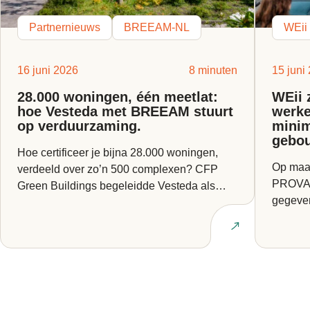
Partnernieuws
BREEAM-NL
WEii
16 juni 2026
8 minuten
15 juni
28.000 woningen, één meetlat:
WEii 
hoe Vesteda met BREEAM stuurt
werke
op verduurzaming.
minim
gebo
Hoe certificeer je bijna 28.000 woningen,
Op maan
verdeeld over zo’n 500 complexen? CFP
PROVADA
Green Buildings begeleidde Vesteda als
gegeven
BREEAM Expert bij een van...
Europes
Lees artikel