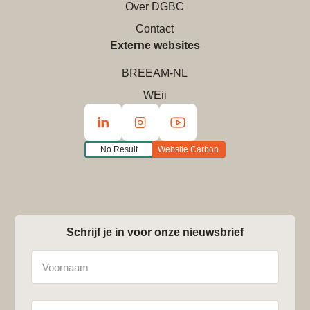
Over DGBC
Contact
Externe websites
BREEAM-NL
WEii
No Result
Website Carbon
Schrijf je in voor onze nieuwsbrief
Naam
Achternaam