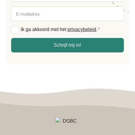
E-
mailadres
Algemene
Ik ga akkoord met het
privacybeleid
.
*
voorwaarden
*
Schrijf mij in!