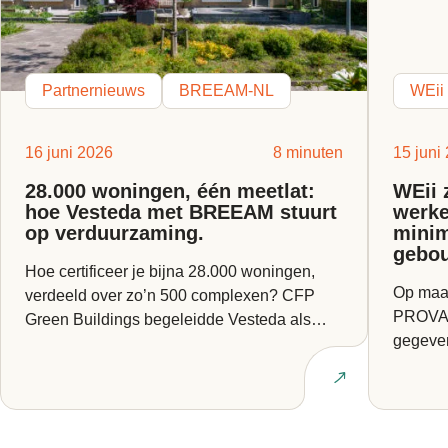
Partnernieuws
BREEAM-NL
WEii
16 juni 2026
8 minuten
15 juni
28.000 woningen, één meetlat:
WEii 
hoe Vesteda met BREEAM stuurt
werke
op verduurzaming.
minim
gebo
Hoe certificeer je bijna 28.000 woningen,
Op maan
verdeeld over zo’n 500 complexen? CFP
PROVADA
Green Buildings begeleidde Vesteda als
gegeven
BREEAM Expert bij een van...
Europes
Lees artikel