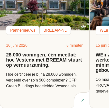
Partnernieuws
BREEAM-NL
WEii
16 juni 2026
8 minuten
15 juni
28.000 woningen, één meetlat:
WEii 
hoe Vesteda met BREEAM stuurt
werke
op verduurzaming.
minim
gebo
Hoe certificeer je bijna 28.000 woningen,
Op maan
verdeeld over zo’n 500 complexen? CFP
PROVADA
Green Buildings begeleidde Vesteda als
gegeven
BREEAM Expert bij een van...
Europes
Lees artikel