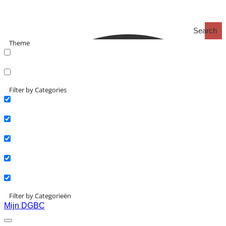
Search
Theme
search_catch
search_catch2
Filter by Categories
Actueel
Interviews
Kennisartikelen
Longreads
Partnernieuws
Filter by Categorieën
Mijn DGBC