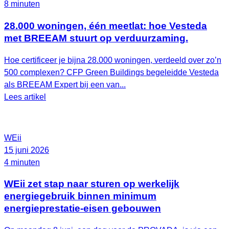
8 minuten
28.000 woningen, één meetlat: hoe Vesteda
met BREEAM stuurt op verduurzaming.
Hoe certificeer je bijna 28.000 woningen, verdeeld over zo’n
500 complexen? CFP Green Buildings begeleidde Vesteda
als BREEAM Expert bij een van...
Lees artikel
WEii
15 juni 2026
4 minuten
WEii zet stap naar sturen op werkelijk
energiegebruik binnen minimum
energieprestatie-eisen gebouwen