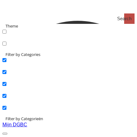
Search
Theme
search_catch
search_catch2
Filter by Categories
Actueel
Interviews
Kennisartikelen
Longreads
Partnernieuws
Filter by Categorieën
Mijn DGBC