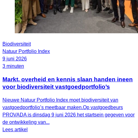
Biodiversiteit
Natuur Portfolio Index
9 juni 2026
3 minuten
Markt, overheid en kennis slaan handen ineen
voor biodiversiteit vastgoedportfolio’s
Nieuwe Natuur Portfolio Index moet biodiversiteit van
vastgoedportfolio’s meetbaar maken.Op vastgoedbeurs
PROVADA is dinsdag 9 juni 2026 het startsein gegeven voor
de ontwikkeling van...
Lees artikel