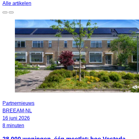
Alle artikelen
Partnernieuws
BREEAM-NL
16 juni 2026
8 minuten
28.000 woningen, één meetlat: hoe Vesteda