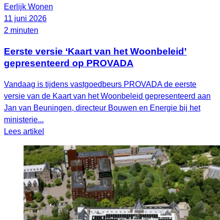
Eerlijk Wonen
11 juni 2026
2 minuten
Eerste versie ‘Kaart van het Woonbeleid’
gepresenteerd op PROVADA
Vandaag is tijdens vastgoedbeurs PROVADA de eerste
versie van de Kaart van het Woonbeleid gepresenteerd aan
Jan van Beuningen, directeur Bouwen en Energie bij het
ministerie...
Lees artikel