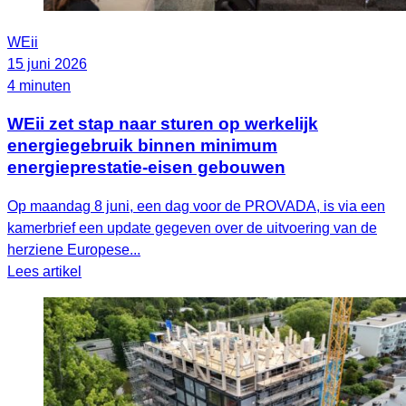
WEii
15 juni 2026
4 minuten
WEii zet stap naar sturen op werkelijk
energiegebruik binnen minimum
energieprestatie-eisen gebouwen
Op maandag 8 juni, een dag voor de PROVADA, is via een
kamerbrief een update gegeven over de uitvoering van de
herziene Europese...
Lees artikel