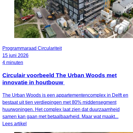
Programmaraad Circulariteit
15 juni 2026
4 minuten
Circulair voorbeeld The Urban Woods met
innovatie in houtbouw
The Urban Woods is een appartementencomplex in Delft en
bestaat uit tien verdiepingen met 80% middensegment
huurwoningen. Het complex laat zien dat duurzaamheid
samen kan gaan met betaalbaarheid. Maar wat maakt...
Lees artikel