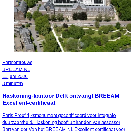
Partnernieuws
BREEAM-NL
11 juni 2026
3 minuten
Haskoning-kantoor Delft ontvangt BREEAM
Excellent-certificaat.
Paris Proof rijksmonument gecertificeerd voor integrale
duurzaamheid. Haskoning heeft uit handen van assessor
Bart van der Ven het BREEAM‑NL Excellent‑certificaat voor