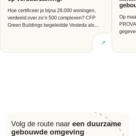
gebo
Hoe certificeer je bijna 28.000 woningen,
Op maan
verdeeld over zo’n 500 complexen? CFP
PROVADA
Green Buildings begeleidde Vesteda als
gegeven
BREEAM Expert bij een van...
Europes
Lees artikel
Volg de route naar
een duurzame
gebouwde omgeving