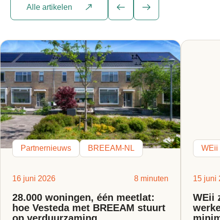
Alle artikelen
Partnernieuws
BREEAM-NL
WEii
16 juni 2026
8 minuten
15 juni
28.000 woningen, één meetlat:
WEii 
hoe Vesteda met BREEAM stuurt
werke
op verduurzaming.
minim