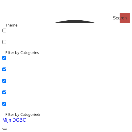
Search
Theme
search_catch
search_catch2
Filter by Categories
Actueel
Interviews
Kennisartikelen
Longreads
Partnernieuws
Filter by Categorieën
Mijn DGBC