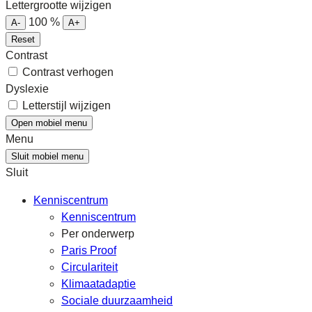
Lettergrootte wijzigen
100
%
A-
A+
Reset
Contrast
Contrast verhogen
Dyslexie
Letterstijl wijzigen
Open mobiel menu
Menu
Sluit mobiel menu
Sluit
Kenniscentrum
Kenniscentrum
Per onderwerp
Paris Proof
Circulariteit
Klimaatadaptie
Sociale duurzaamheid