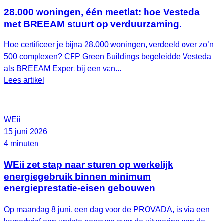
28.000 woningen, één meetlat: hoe Vesteda
met BREEAM stuurt op verduurzaming.
Hoe certificeer je bijna 28.000 woningen, verdeeld over zo’n
500 complexen? CFP Green Buildings begeleidde Vesteda
als BREEAM Expert bij een van...
Lees artikel
WEii
15 juni 2026
4 minuten
WEii zet stap naar sturen op werkelijk
energiegebruik binnen minimum
energieprestatie-eisen gebouwen
Op maandag 8 juni, een dag voor de PROVADA, is via een