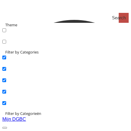
Search
Theme
search_catch
search_catch2
Filter by Categories
Actueel
Interviews
Kennisartikelen
Longreads
Partnernieuws
Filter by Categorieën
Mijn DGBC