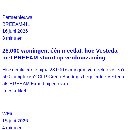
Partnernieuws
BREEAM-NL
16 juni 2026
8 minuten
28.000 woningen, één meetlat: hoe Vesteda
met BREEAM stuurt op verduurzaming.
Hoe certificeer je bijna 28.000 woningen, verdeeld over zo’n
500 complexen? CFP Green Buildings begeleidde Vesteda
als BREEAM Expert bij een van...
Lees artikel
WEii
15 juni 2026
4 minuten