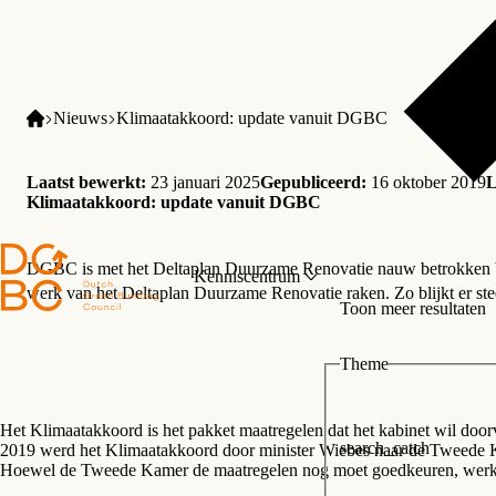
Nieuws
Klimaatakkoord: update vanuit DGBC
Laatst bewerkt:
23 januari 2025
Gepubliceerd:
16 oktober 2019
L
Klimaatakkoord: update vanuit DGBC
DGBC is met het
Deltaplan Duurzame Renovatie
nauw betrokken 
Kenniscentrum
werk van het Deltaplan Duurzame Renovatie raken. Zo blijkt er ste
Toon meer resultaten
Theme
Het Klimaatakkoord is het pakket maatregelen dat het kabinet wil do
search_catch
2019 werd het Klimaatakkoord door minister Wiebes naar de Tweede Ka
Hoewel de Tweede Kamer de maatregelen nog moet goedkeuren, werken