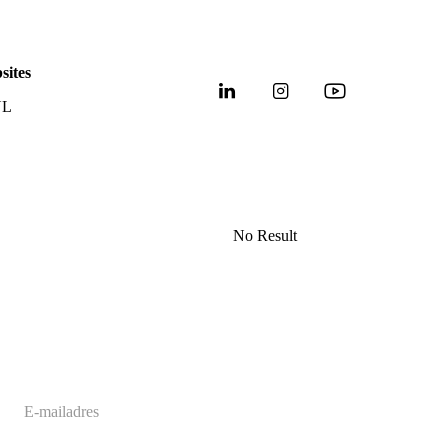
sites
NL
No Result
Website Carbon
E-
mailadres