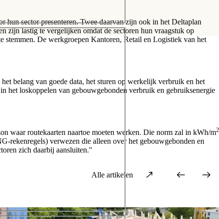
 hun sector presenteren. Twee daarvan zijn ook in het Deltaplan
n zijn lastig te vergelijken omdat de sectoren hun vraagstuk op
 te stemmen. De werkgroepen Kantoren, Retail en Logistiek van het
t belang van goede data, het sturen op werkelijk verbruik en het
en in het loskoppelen van gebouwgebonden verbruik en gebruiksenergie
2
rizon waar routekaarten naartoe moeten werken. Die norm zal in kWh/m
BENG-rekenregels) verwezen die alleen over het gebouwgebonden en
toren zich daarbij aansluiten."
Alle artikelen