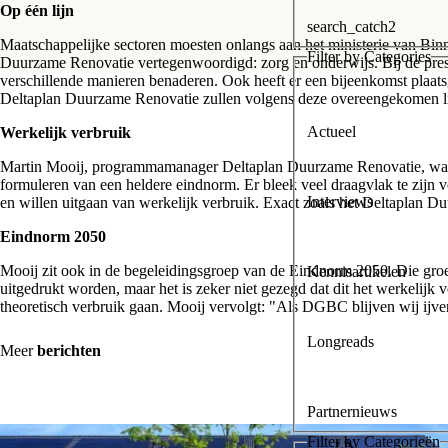
Op één lijn
search_catch2
Maatschappelijke sectoren moesten onlangs aan het ministerie van B
Filter by Categories
Duurzame Renovatie vertegenwoordigd: zorg en onderwijs. Bij de present
verschillende manieren benaderen. Ook heeft er een bijeenkomst plaat
Deltaplan Duurzame Renovatie zullen volgens deze overeengekomen lij
Actueel
Werkelijk verbruik
Martin Mooij, programmamanager Deltaplan Duurzame Renovatie, was aa
formuleren van een heldere eindnorm. Er bleek veel draagvlak te zijn
Interviews
en willen uitgaan van werkelijk verbruik. Exact zoals het Deltaplan D
Eindnorm 2050
Mooij zit ook in de begeleidingsgroep van de Eindnorm 2050. Die groe
Kennisartikelen
uitgedrukt worden, maar het is zeker niet gezegd dat dit het werkeli
theoretisch verbruik gaan. Mooij vervolgt: "Als DGBC blijven wij ijvere
Longreads
Meer
berichten
Partnernieuws
Filter by Categorieën