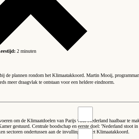
eestijd:
2 minuten
bij de plannen rondom
het Klimaatakkoord
. Martin Mooij, programmama
eds meer draagvlak te ontstaan voor een heldere
eindnorm
.
orvoeren om de Klimaatdoelen van Parijs voor Nederland haalbaar te 
mer gestuurd. Centrale boodschap en eerste doel: 'Nederland stoot in
 sectoren ondertussen aan de invulling van het Klimaatakkoord.