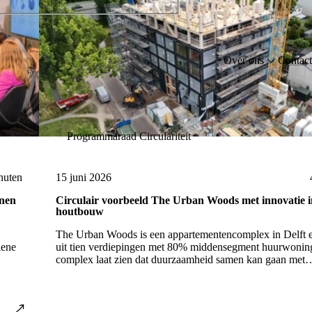
Over ons
Contact
Programmaraad Circulariteit
nuten
15 juni 2026
nnen
Circulair voorbeeld The Urban Woods met innovatie i
houtbouw
The Urban Woods is een appartementencomplex in Delft e
iene
uit tien verdiepingen met 80% middensegment huurwonin
complex laat zien dat duurzaamheid samen kan gaan met
betaalbaarheid. Maar wat maakt...
l
Lees ar