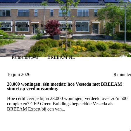
Nieuws
Agenda
Partners
Wat wij doen
Partnernieuws
BREEAM-NL
16 juni 2026
8 minute
28.000 woningen, één meetlat: hoe Vesteda met BREEAM
stuurt op verduurzaming.
Hoe certificeer je bijna 28.000 woningen, verdeeld over zo’n 500
complexen? CFP Green Buildings begeleidde Vesteda als
BREEAM Expert bij een van...
Lees artikel