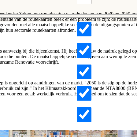
innenlandse Zaken hun
routekaarten
naar de doelen van 2030 en 2050 voor
atie van de routekaarten bleek er een probleem te zijn: de routekaarte
sgevonden met alle maatschappelijke sectoren om de uitgangspunten af
n hun sectorale routekaarten afronden.
nwezig bij die bijeenkomst. Hij heeft opnieuw de nadruk gelegd op he
 voor die punten. De maatschappelijke sectoren gaven aan weinig te zi
uurzame Renovatie voorschrijft.
p is opgericht op aandringen van de markt. "2050 is de stip op de ho
jk verbruik zal zijn." In het Klimaatakkoord wordt naar de NTA8800 (
n voor één getal: werkelijk verbruik. Het is goed om te zien dat de sec