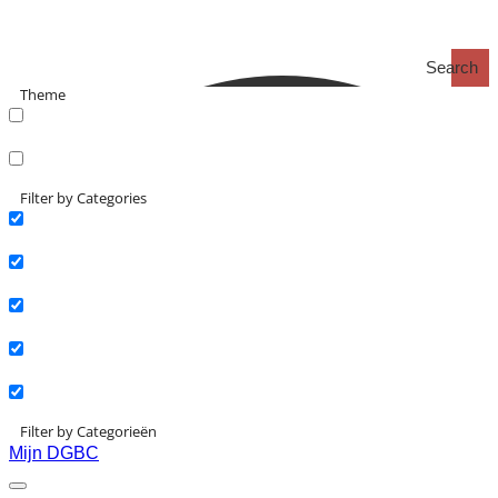
Search
Theme
search_catch
search_catch2
Filter by Categories
Actueel
Interviews
Kennisartikelen
Longreads
Partnernieuws
Filter by Categorieën
Mijn DGBC