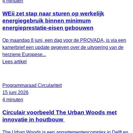
4 minuten
WEii zet stap naar sturen op werkelijk
energiegebruik binnen minimum
energieprestatie-eisen gebouwen
Op maandag 8 juni, een dag voor de PROVADA, is via een
kamerbrief een update gegeven over de uitvoering van de
herziene Europese...
Lees artikel
Programmaraad Circulariteit
15 juni 2026
4 minuten
Circulair voorbeeld The Urban Woods met
innovatie in houtbouw
The Urban Woods is een appartementencomplex in Delft en