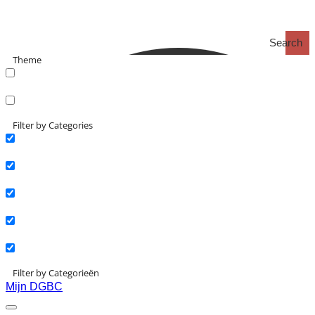
Search
Theme
search_catch
search_catch2
Filter by Categories
Actueel
Interviews
Kennisartikelen
Longreads
Partnernieuws
Filter by Categorieën
Mijn DGBC