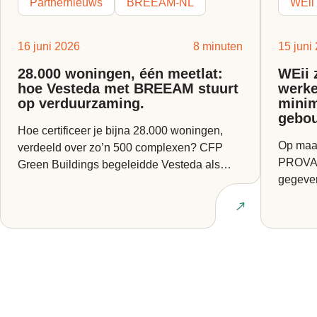
Partnernieuws
BREEAM-NL
WEii
16 juni 2026
8 minuten
15 juni
28.000 woningen, één meetlat:
WEii 
hoe Vesteda met BREEAM stuurt
werke
op verduurzaming.
minim
gebo
Hoe certificeer je bijna 28.000 woningen,
Op maan
verdeeld over zo’n 500 complexen? CFP
PROVADA
Green Buildings begeleidde Vesteda als
gegeven
BREEAM Expert bij een van...
Europes
Lees artikel