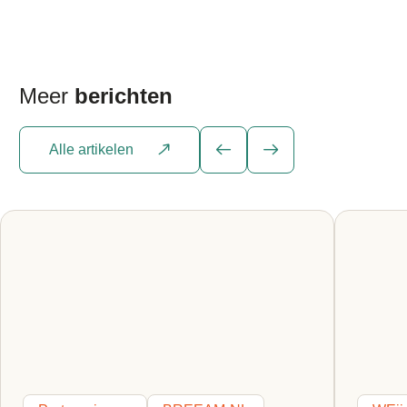
transformatie van gebouwen en
huisvestigingsprojecten. Wat we doen: het
organiseren en coördineren van alle
bouwactiviteiten, rekening houdend met tijd,
kwaliteit en kosten van […]
Meer
berichten
Alle artikelen