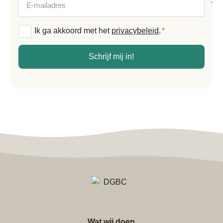
mailadres
Algemene
Ik ga akkoord met het
privacybeleid
.
*
voorwaarden
*
Schrijf mij in!
Wat wij doen