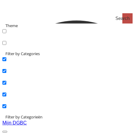
Search
Theme
search_catch
search_catch2
Filter by Categories
Actueel
Interviews
Kennisartikelen
Longreads
Partnernieuws
Filter by Categorieën
Mijn DGBC