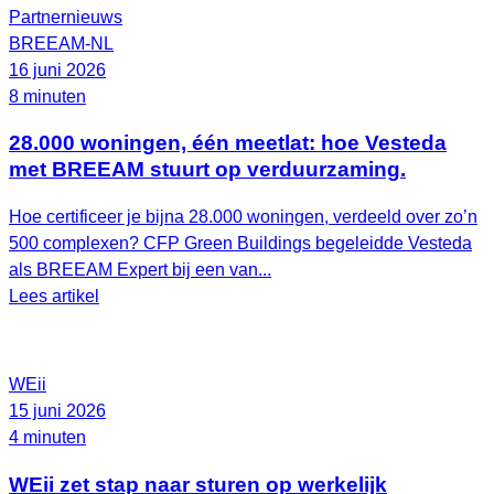
Partnernieuws
BREEAM-NL
16 juni 2026
8 minuten
28.000 woningen, één meetlat: hoe Vesteda
met BREEAM stuurt op verduurzaming.
Hoe certificeer je bijna 28.000 woningen, verdeeld over zo’n
500 complexen? CFP Green Buildings begeleidde Vesteda
als BREEAM Expert bij een van...
Lees artikel
WEii
15 juni 2026
4 minuten
WEii zet stap naar sturen op werkelijk