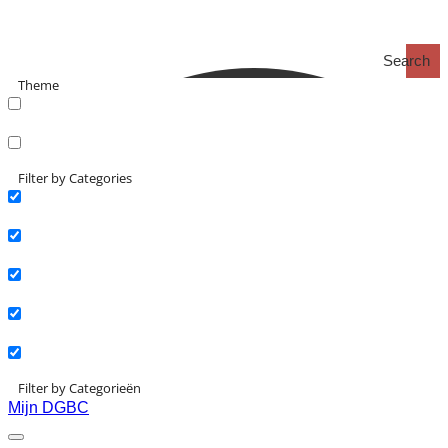
Search
Theme
search_catch
search_catch2
Filter by Categories
Actueel
Interviews
Kennisartikelen
Longreads
Partnernieuws
Filter by Categorieën
Mijn DGBC