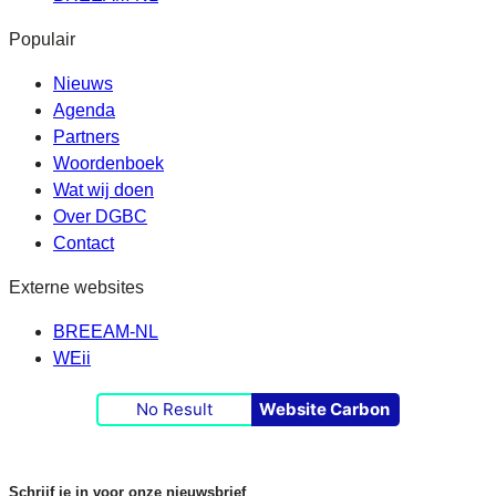
Populair
Nieuws
Agenda
Partners
Woordenboek
Wat wij doen
Over DGBC
Contact
Externe websites
BREEAM-NL
WEii
No Result
Website Carbon
Schrijf je in voor onze nieuwsbrief