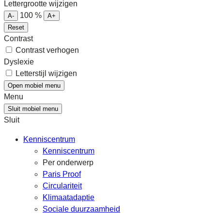
Lettergrootte wijzigen
100
%
A-
A+
Reset
Contrast
Contrast verhogen
Dyslexie
Letterstijl wijzigen
Open mobiel menu
Menu
Sluit mobiel menu
Sluit
Kenniscentrum
Kenniscentrum
Per onderwerp
Paris Proof
Circulariteit
Klimaatadaptie
Sociale duurzaamheid