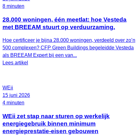
8 minuten
28.000 woningen, één meetlat: hoe Vesteda
met BREEAM stuurt op verduurzaming.
Hoe certificeer je bijna 28.000 woningen, verdeeld over zo’n
500 complexen? CFP Green Buildings begeleidde Vesteda
als BREEAM Expert bij een van...
Lees artikel
WEii
15 juni 2026
4 minuten
WEii zet stap naar sturen op werkelijk
energiegebruik binnen minimum
energieprestatie-eisen gebouwen