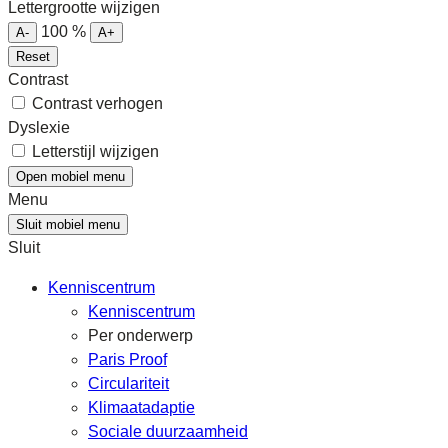
Lettergrootte wijzigen
100
%
A-
A+
Reset
Contrast
Contrast verhogen
Dyslexie
Letterstijl wijzigen
Open mobiel menu
Menu
Sluit mobiel menu
Sluit
Kenniscentrum
Kenniscentrum
Per onderwerp
Paris Proof
Circulariteit
Klimaatadaptie
Sociale duurzaamheid