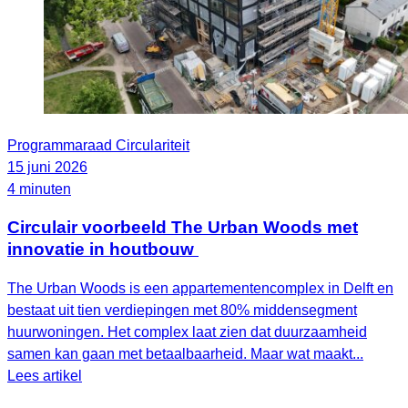
Programmaraad Circulariteit
15 juni 2026
4 minuten
Circulair voorbeeld The Urban Woods met
innovatie in houtbouw
The Urban Woods is een appartementencomplex in Delft en
bestaat uit tien verdiepingen met 80% middensegment
huurwoningen. Het complex laat zien dat duurzaamheid
samen kan gaan met betaalbaarheid. Maar wat maakt...
Lees artikel