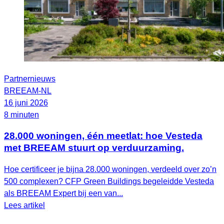
Partnernieuws
BREEAM-NL
16 juni 2026
8 minuten
28.000 woningen, één meetlat: hoe Vesteda
met BREEAM stuurt op verduurzaming.
Hoe certificeer je bijna 28.000 woningen, verdeeld over zo’n
500 complexen? CFP Green Buildings begeleidde Vesteda
als BREEAM Expert bij een van...
Lees artikel