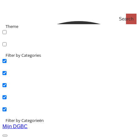
Search
Theme
search_catch
search_catch2
Filter by Categories
Actueel
Interviews
Kennisartikelen
Longreads
Partnernieuws
Filter by Categorieën
Mijn DGBC