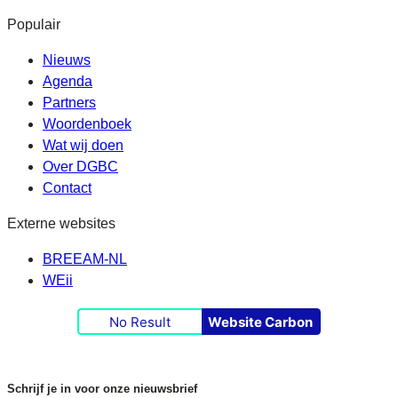
Populair
Nieuws
Agenda
Partners
Woordenboek
Wat wij doen
Over DGBC
Contact
Externe websites
BREEAM-NL
WEii
No Result
Website Carbon
Schrijf je in voor onze nieuwsbrief