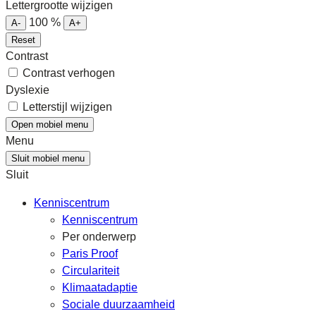
Lettergrootte wijzigen
100
%
A-
A+
Reset
Contrast
Contrast verhogen
Dyslexie
Letterstijl wijzigen
Open mobiel menu
Menu
Sluit mobiel menu
Sluit
Kenniscentrum
Kenniscentrum
Per onderwerp
Paris Proof
Circulariteit
Klimaatadaptie
Sociale duurzaamheid