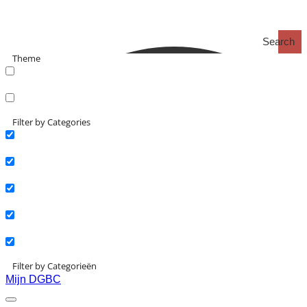
Search
Theme
search_catch
search_catch2
Filter by Categories
Actueel
Interviews
Kennisartikelen
Longreads
Partnernieuws
Filter by Categorieën
Mijn DGBC