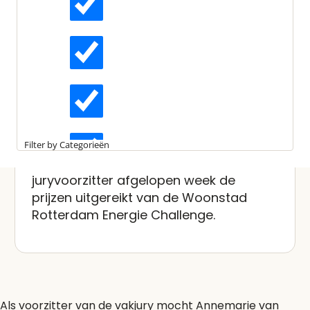
Laatst bewerkt:
23 januari 2025
Gepubliceerd:
13 december 2019
Actueel
Leestijd:
1 minuut
DGBC-directeur Annemarie
van Doorn reikt
Interviews
Rotterdamse
innovatieprijzen uit
Kennisartikelen
Filter by Categorieën
Annemarie van Doorn heeft als
Longreads
juryvoorzitter afgelopen week de
prijzen uitgereikt van de Woonstad
Rotterdam Energie Challenge.
Partnernieuws
Als voorzitter van de vakjury mocht Annemarie van