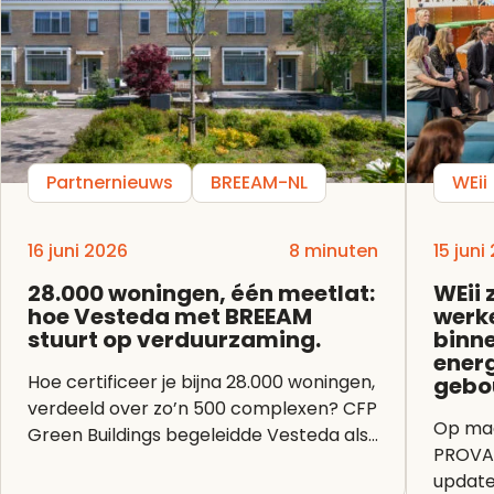
Partnernieuws
BREEAM-NL
WEii
16 juni 2026
8 minuten
15 juni
28.000 woningen, één meetlat:
WEii 
hoe Vesteda met BREEAM
werke
stuurt op verduurzaming.
binn
energ
Hoe certificeer je bijna 28.000 woningen,
gebo
verdeeld over zo’n 500 complexen? CFP
Op maa
Green Buildings begeleidde Vesteda als
PROVAD
BREEAM Expert bij een van...
update