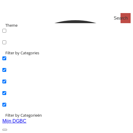
Search
Theme
search_catch
search_catch2
Filter by Categories
Actueel
Interviews
Kennisartikelen
Longreads
Partnernieuws
Filter by Categorieën
Mijn DGBC