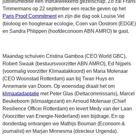
jubileumeditie een indrukwekkend gezelschap. Zo zal Frans
Timmermans op 22 september een reactie geven op het
Paris Proof Commitment
en zijn die dag ook Louise Vet
(bioloog en hoogleraar ecologie, Coen van Oostrom (EDGE)
en Sandra Phlippen (hoofdeconoom ABN AMRO) te gast.
Maandag schuiven Cristina Gamboa (CEO World GBC),
Robert Swaak (bestuursvoorzitter ABN AMRO), Ed Nijpels
(voormalig voorzitter Klimaatakkoord) en Maria Molenaar
(CEO Woonstad Rotterdam) aan bij Twan Huys en
Annemarie van Doorn. Op woensdag draait het om
klimaatadaptatie
met Peter Glas (Deltacommissaris), Marcel
Beukeboom (klimaatgezant) en Arnoud Molenaar (Chief
Resilience Officer Rotterdam) en levert Medy van der Laan
(Voorzitter van Energie-Nederland) een bijdrage. En op
donderdag ontvangen we Mathijs Bouman (Econoom &
journalist) en Marjan Minnesma (directeur Urgenda).