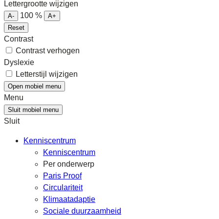
Lettergrootte wijzigen
100
%
A-
A+
Reset
Contrast
Contrast verhogen
Dyslexie
Letterstijl wijzigen
Open mobiel menu
Menu
Sluit mobiel menu
Sluit
Kenniscentrum
Kenniscentrum
Per onderwerp
Paris Proof
Circulariteit
Klimaatadaptie
Sociale duurzaamheid