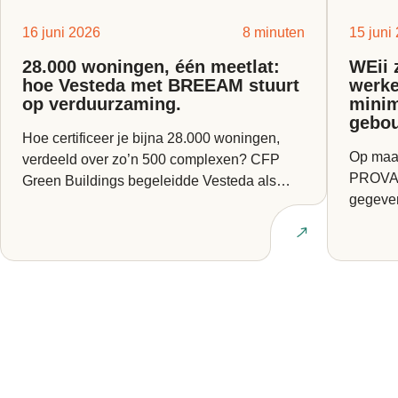
16 juni 2026
8 minuten
15 juni
28.000 woningen, één meetlat:
WEii 
hoe Vesteda met BREEAM stuurt
werke
op verduurzaming.
minim
gebo
Hoe certificeer je bijna 28.000 woningen,
Op maan
verdeeld over zo’n 500 complexen? CFP
PROVADA
Green Buildings begeleidde Vesteda als
gegeven
BREEAM Expert bij een van...
Europes
Lees artikel