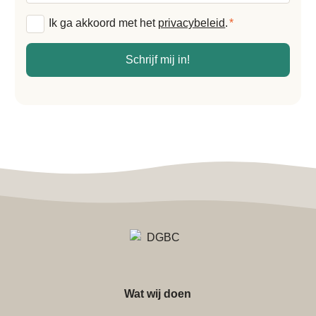
Algemene
Ik ga akkoord met het
privacybeleid
.
*
voorwaarden
*
Schrijf mij in!
Wat wij doen