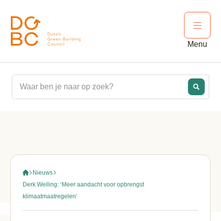
Ga naar inhoud
Open 
Menu
Nieuws
Derk Welling: ‘Meer aandacht voor opbrengst
klimaatmaatregelen’