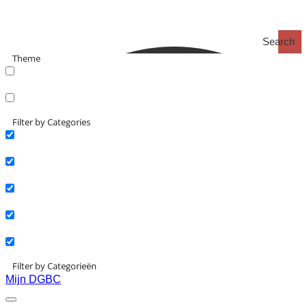
Search
Theme
search_catch
search_catch2
Filter by Categories
Actueel
Interviews
Kennisartikelen
Longreads
Partnernieuws
Filter by Categorieën
Mijn DGBC