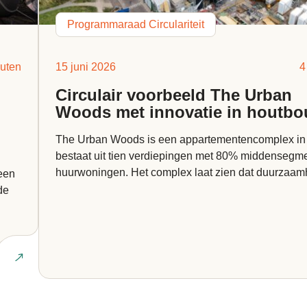
Programmaraad Circulariteit
uten
15 juni 2026
4
Circulair voorbeeld The Urban
Woods met innovatie in houtb
The Urban Woods is een appartementencomplex in 
bestaat uit tien verdiepingen met 80% middensegm
huurwoningen. Het complex laat zien dat duurzaam
een
samen kan gaan met betaalbaarheid. Maar wat maak
de
Lees ar