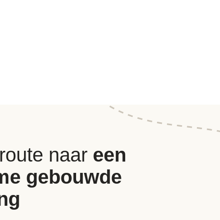
 route naar
een
me gebouwde
ng