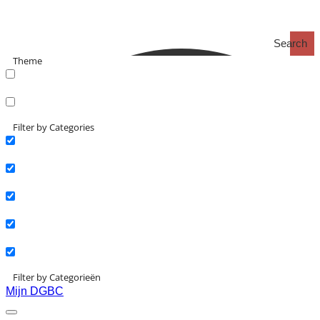
Search
Theme
search_catch
search_catch2
Filter by Categories
Actueel
Interviews
Kennisartikelen
Longreads
Partnernieuws
Filter by Categorieën
Mijn DGBC