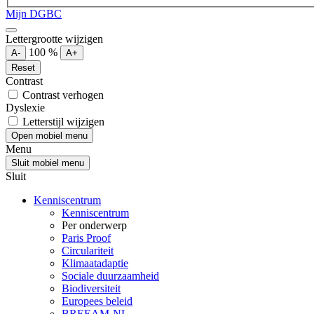
Mijn DGBC
Lettergrootte wijzigen
100
%
A-
A+
Reset
Contrast
Contrast verhogen
Dyslexie
Letterstijl wijzigen
Open mobiel menu
Menu
Sluit mobiel menu
Sluit
Kenniscentrum
Kenniscentrum
Per onderwerp
Paris Proof
Circulariteit
Klimaatadaptie
Sociale duurzaamheid
Biodiversiteit
Europees beleid
BREEAM-NL