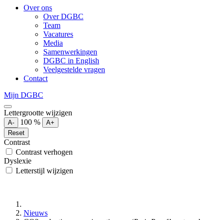
Over ons
Over DGBC
Team
Vacatures
Media
Samenwerkingen
DGBC in English
Veelgestelde vragen
Contact
Mijn DGBC
Lettergrootte wijzigen
100
%
A-
A+
Reset
Contrast
Contrast verhogen
Dyslexie
Letterstijl wijzigen
Nieuws