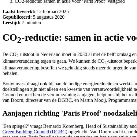
CO2-reductie: samen in actie voor ‘Paris Proof’ vastgoed
Laatst bewerkt:
12 februari 2025
Gepubliceerd:
5 augustus 2020
Leestijd:
7 minuten
CO
-reductie: samen in actie v
2
De CO
-uitstoot in Nederland moet in 2030 al met de helft omlaag e
2
klimaatverandering tegen te gaan. We kunnen de CO
-uitstoot beper
2
klimaatverandering beseffen we gelukkig steeds meer de urgentie van
behalen.
Bouwinvest draagt ook bij aan de nodige energiereductie en werkt a
doelstellingen zijn niet alleen een kwestie van verantwoordelijkhei
Council en met hen de verduurzaming aanjagen, helpt ons bij het rea
van Doorn, directeur van de DGBC, en Martin Mooij, Programmaman
Aanjagen richting 'Paris Proof' noodzakel
'Een spiegel?' vraagt Bernardo Korenberg, Head of Sustainability and
Green Building Council (DGBC)
opgelucht. Van Doorn zocht naar de 