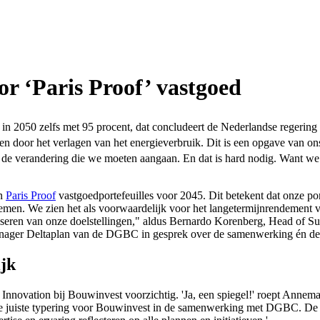
oor ‘Paris Proof’ vastgoed
n in 2050 zelfs met 95 procent, dat concludeert de Nederlandse regering
ken door het verlagen van het energieverbruik. Dit is een opgave van o
 de verandering die we moeten aangaan. En dat is hard nodig. Want we 
an
Paris Proof
vastgoedportefeuilles voor 2045. Dit betekent dat onze por
d nemen. We zien het als voorwaardelijk voor het langetermijnrendeme
liseren van onze doelstellingen," aldus Bernardo Korenberg, Head of Su
ager Deltaplan van de DGBC in gesprek over de samenwerking én de
ijk
 Innovation bij Bouwinvest voorzichtig. 'Ja, een spiegel!' roept Annem
juiste typering voor Bouwinvest in de samenwerking met DGBC. De term