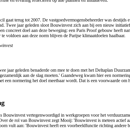
se en ervaring reflecteren op alle plannen en initiatieven.'
 gaat terug tot 2007. De vastgoedvermogensbeheerder was destijds ee
 Twee jaar geleden sloot Bouwinvest zich aan bij een nieuw initiat
een concreet doel aan deze beweging: een Paris Proof gebouw heeft na
te voldoen aan deze norm blijven de Parijse klimaatdoelen haalbaar.
winvest
jaar geleden benaderde om mee te doen met het Deltaplan Duurzame Re
gezamenlijk aan de slag moeten.' Gaandeweg kwam hier een normering bij:
et een normering het doel meetbaar wordt. Dat is een voorwaarde om het
ng
 is Bouwinvest vertegenwoordigd in werkgroepen voor het verduurza
Over de rol van Bouwinvest zegt Mooij: 'Bouwinvest is meteen actief a
oorn vult aan: 'Bouwinvest heeft een voorbeeldfunctie richting andere b