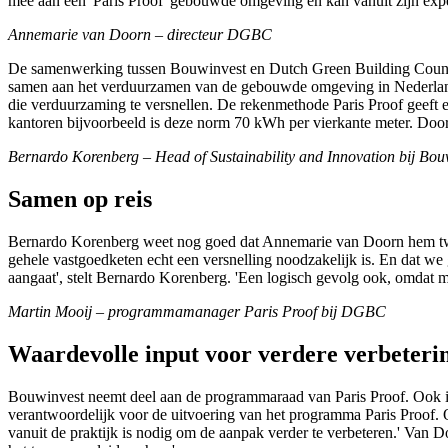
mee aan een 'Paris Proof' gebouwde omgeving en kan vanuit zijn experti
Annemarie van Doorn – directeur DGBC
De samenwerking tussen Bouwinvest en Dutch Green Building Council
samen aan het verduurzamen van de gebouwde omgeving in Nederland.
die verduurzaming te versnellen. De rekenmethode Paris Proof geeft 
kantoren bijvoorbeeld is deze norm 70 kWh per vierkante meter. Door 
Bernardo Korenberg – Head of Sustainability and Innovation bij Bou
Samen op reis
Bernardo Korenberg weet nog goed dat Annemarie van Doorn hem twee 
gehele vastgoedketen echt een versnelling noodzakelijk is. En dat we 
aangaat', stelt Bernardo Korenberg. 'Een logisch gevolg ook, omdat m
Martin Mooij – programmamanager Paris Proof bij DGBC
Waardevolle input voor verdere verbeteri
Bouwinvest neemt deel aan de programmaraad van Paris Proof. Ook
verantwoordelijk voor de uitvoering van het programma Paris Proof. 
vanuit de praktijk is nodig om de aanpak verder te verbeteren.' Van D