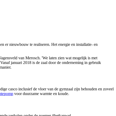
n er nieuwbouw te realiseren. Het energie en installatie- en
 Wagensveld van Merosch. 'We laten zien wat mogelijk is met
. Vanaf januari 2018 is de zaal door de onderneming in gebruik
manier.
dige casco inclusief de vloer van de gymzaal zijn behouden en zoveel
mtepomp
voor duurzame warmte en koude.
erende verhalen onder de noemer #hetkanwel.