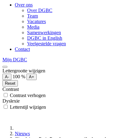
Over ons
Over DGBC
Team
Vacatures
Media
Samenwerkingen
DGBC in English
Veelgestelde vragen
Contact
Mijn DGBC
Lettergrootte wijzigen
100
%
A-
A+
Reset
Contrast
Contrast verhogen
Dyslexie
Letterstijl wijzigen
Nieuws