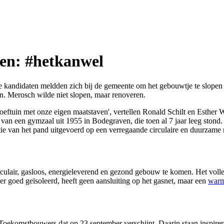
ren: #hetkanwel
e kandidaten meldden zich bij de gemeente om het gebouwtje te slopen e
n. Merosch wilde niet slopen, maar renoveren.
oeftuin met onze eigen maatstaven', vertellen Ronald Schilt en Esther
 van een gymzaal uit 1955 in Bodegraven, die toen al 7 jaar leeg stond
atie van het pand uitgevoerd op een verregaande circulaire en duurzame 
culair, gasloos, energieleverend en gezond gebouw te komen. Het volle
er goed geïsoleerd, heeft geen aansluiting op het gasnet, maar een
war
e Toekomstbouwers dat op 23 september verschijnt. Daarin staan inspir