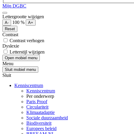
Mijn DGBC
Lettergrootte wijzigen
100
%
A-
A+
Reset
Contrast
Contrast verhogen
Dyslexie
Letterstijl wijzigen
Open mobiel menu
Menu
Sluit mobiel menu
Sluit
Kenniscentrum
Kenniscentrum
Per onderwerp
Paris Proof
Circulariteit
Klimaatadaptie
Sociale duurzaamheid
Biodiversiteit
Europees beleid
BREEAM-NL