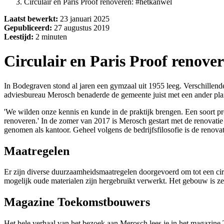
Circulair en Paris Proof renoveren: #hetkanwel
Laatst bewerkt:
23 januari 2025
Gepubliceerd:
27 augustus 2019
Leestijd:
2 minuten
Circulair en Paris Proof renove
In Bodegraven stond al jaren een gymzaal uit 1955 leeg. Verschillend
adviesbureau Merosch benaderde de gemeente juist met een ander pla
'We wilden onze kennis en kunde in de praktijk brengen. Een soort pr
renoveren.' In de zomer van 2017 is Merosch gestart met de renovatie
genomen als kantoor. Geheel volgens de bedrijfsfilosofie is de renov
Maatregelen
Er zijn diverse duurzaamheidsmaatregelen doorgevoerd om tot een cir
mogelijk oude materialen zijn hergebruikt verwerkt. Het gebouw is ze
Magazine Toekomstbouwers
Het hele verhaal van het bezoek aan Merosch lees je in het magazin