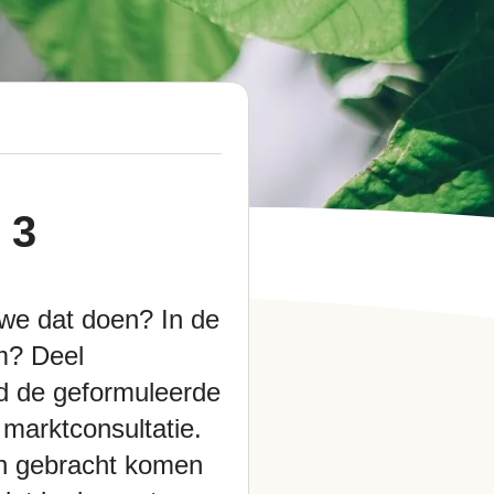
 3
 we dat doen? In de
m? Deel
rd de geformuleerde
 marktconsultatie.
ijn gebracht komen