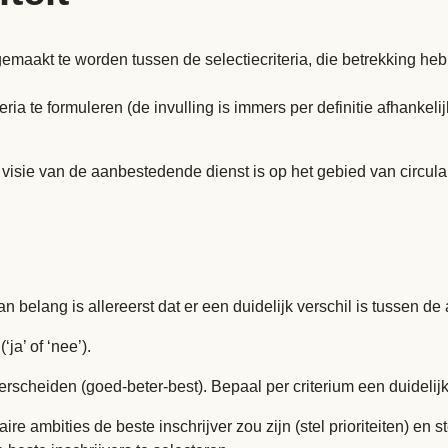
gemaakt te worden tussen de selectiecriteria, die betrekking heb
ria te formuleren (de invulling is immers per definitie afhankeli
 visie van de aanbestedende dienst is op het gebied van circular
Van belang is allereerst dat er een duidelijk verschil is tussen de 
a’ of ‘nee’).
erscheiden (goed-beter-best). Bepaal per criterium een duideli
re ambities de beste inschrijver zou zijn (stel prioriteiten) 