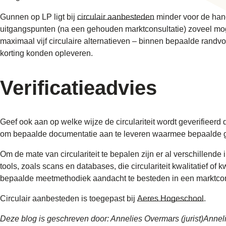
Gunnen op LP ligt bij
circulair
aanbesteden
minder voor de hand
uitgangspunten (na een gehouden marktconsultatie) zoveel moge
maximaal vijf circulaire alternatieven – binnen bepaalde randv
korting konden opleveren.
Verificatieadvies
Geef ook aan op welke wijze de circulariteit wordt geverifieerd
om bepaalde documentatie aan te leveren waarmee bepaalde g
Om de mate van circulariteit te bepalen zijn er al verschillen
tools, zoals scans en databases, die circulariteit kwalitatief of
bepaalde meetmethodiek aandacht te besteden in een marktcon
Circulair aanbesteden is toegepast bij
Aeres Hogeschool
.
Deze blog is geschreven door: Annelies Overmars (jurist)Annel