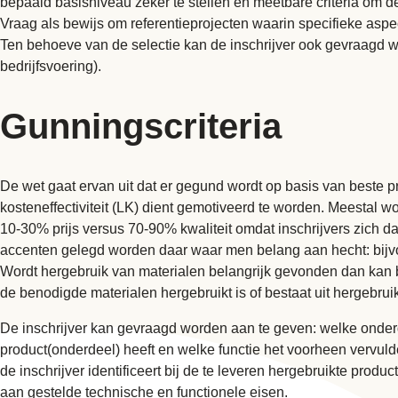
bepaald basisniveau zeker te stellen en meetbare criteria om de 
Vraag als bewijs om referentieprojecten waarin specifieke aspe
Ten behoeve van de selectie kan de inschrijver ook gevraagd wo
bedrijfsvoering).
Gunningscriteria
De wet gaat ervan uit dat er gegund wordt op basis van beste p
kosteneffectiviteit (LK) dient gemotiveerd te worden. Meestal 
10-30% prijs versus 70-90% kwaliteit omdat inschrijvers zich d
accenten gelegd worden daar waar men belang aan hecht: bijv
Wordt hergebruik van materialen belangrijk gevonden dan kan 
de benodigde materialen hergebruikt is of bestaat uit hergebrui
De inschrijver kan gevraagd worden aan te geven: welke onderd
product(onderdeel) heeft en welke functie het voorheen vervuld
de inschrijver identificeert bij de te leveren hergebruikte pro
aan gestelde technische en functionele eisen.