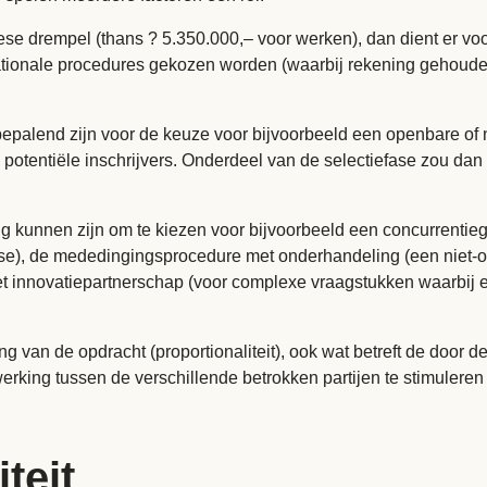
ese drempel (thans ? 5.350.000,– voor werken), dan dient er v
ionale procedures gekozen worden (waarbij rekening gehouden
e bepalend zijn voor de keuze voor bijvoorbeeld een openbare of
 potentiële inschrijvers. Onderdeel van de selectiefase zou dan 
g kunnen zijn om te kiezen voor bijvoorbeeld een concurrentie
ase), de mededingingsprocedure met onderhandeling (een niet-
et innovatiepartnerschap (voor complexe vraagstukken waarbij er
 van de opdracht (proportionaliteit), ook wat betreft de door de
ing tussen de verschillende betrokken partijen te stimuleren o
iteit