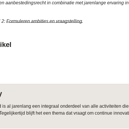
n aanbestedingsrecht in combinatie met jarenlange ervaring in 
 2:
Formuleren ambities en vraagstelling
.
ikel
V
s al jarenlang een integraal onderdeel van alle activiteiten di
gelijkertijd blijft het een thema dat vraagt om continue innovat
an de ambitie. De...