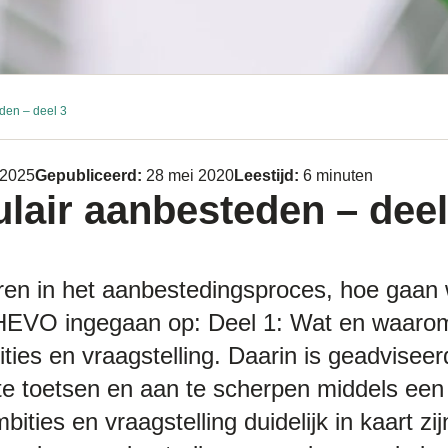
eden – deel 3
 2025
Gepubliceerd:
28 mei 2020
Leestijd:
6 minuten
ulair aanbesteden – deel
greren in het aanbestedingsproces, hoe gaan
s HEVO ingegaan op: Deel 1: Wat en waaro
ties en vraagstelling. Daarin is geadvisee
 te toetsen en aan te scherpen middels een
ties en vraagstelling duidelijk in kaart z