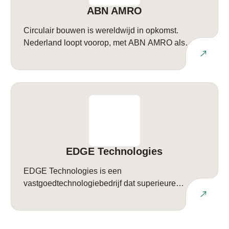
ABN AMRO
Circulair bouwen is wereldwijd in opkomst.
Nederland loopt voorop, met ABN AMRO als
Lees meer
ambassadeur. Die rol bevestigen we met de bouw
van ons circulaire paviljoen: Circl. Circulair
bouwen is in opkomst en de verkenning hiervan
doen we niet alleen. Partnerships zijn onmisbaar.
Daarom werken we intensief samen met
architecten, wetenschappers en pioniers in de
bouw […]
EDGE Technologies
EDGE Technologies is een
vastgoedtechnologiebedrijf dat superieure
Lees meer
gebouwen ontwerpt die een actieve bijdrage
leveren aan de gezondheid van mens en milieu.
We beschikken over decennialange ervaring