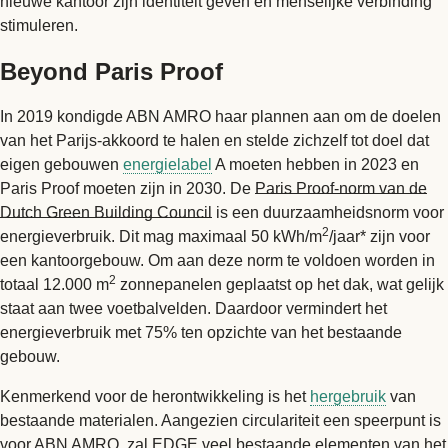
nieuwe kantoor zijn identiteit geven en menselijke verbinding
stimuleren.
Beyond Paris Proof
In 2019 kondigde ABN AMRO haar plannen aan om de doelen
van het Parijs-akkoord te halen en stelde zichzelf tot doel dat
eigen gebouwen
energielabel
A moeten hebben in 2023 en
Paris Proof moeten zijn in 2030. De
Paris Proof-norm van de
Dutch Green Building Council
is een duurzaamheidsnorm voor
2
energieverbruik. Dit mag maximaal 50 kWh/m
/jaar* zijn voor
een kantoorgebouw. Om aan deze norm te voldoen worden in
2
totaal 12.000 m
zonnepanelen geplaatst op het dak, wat gelijk
staat aan twee voetbalvelden. Daardoor vermindert het
energieverbruik met 75% ten opzichte van het bestaande
gebouw.
Kenmerkend voor de herontwikkeling is het
hergebruik
van
bestaande materialen. Aangezien circulariteit een speerpunt is
voor ABN AMRO, zal EDGE veel bestaande elementen van het