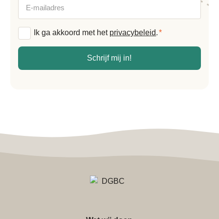
E-
mailadres
Algemene
Ik ga akkoord met het
privacybeleid
.
*
voorwaarden
*
Schrijf mij in!