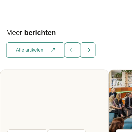
binnen de vastgoed- en technologiesector. Ons
team streeft er met een klantgerichte aanpak naar
de bebouwde omgeving groener, slimmer en
gezonder te maken. EDGE Technologies is het
eigendom van […]
Meer
berichten
Alle artikelen