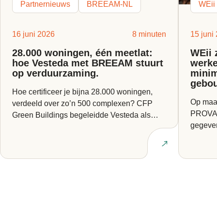
Partnernieuws
BREEAM-NL
WEii
16 juni 2026
8 minuten
15 juni
28.000 woningen, één meetlat:
WEii 
hoe Vesteda met BREEAM stuurt
werke
op verduurzaming.
minim
gebo
Hoe certificeer je bijna 28.000 woningen,
Op maan
verdeeld over zo’n 500 complexen? CFP
PROVADA
Green Buildings begeleidde Vesteda als
gegeven
BREEAM Expert bij een van...
Europes
Lees artikel