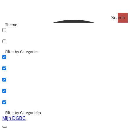
Search
Theme
search_catch
search_catch2
Filter by Categories
Actueel
Interviews
Kennisartikelen
Longreads
Partnernieuws
Filter by Categorieën
Mijn DGBC