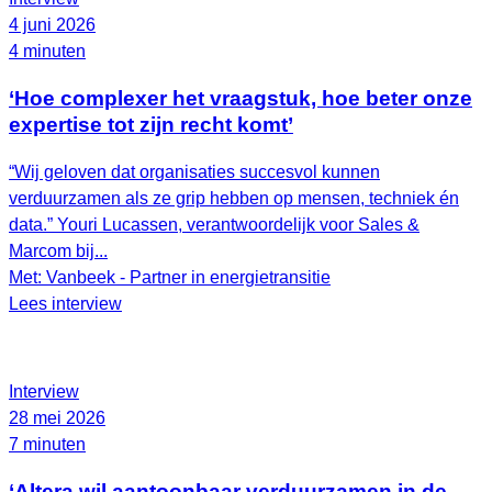
4 juni 2026
4 minuten
‘Hoe complexer het vraagstuk, hoe beter onze
expertise tot zijn recht komt’
“Wij geloven dat organisaties succesvol kunnen
verduurzamen als ze grip hebben op mensen, techniek én
data.” Youri Lucassen, verantwoordelijk voor Sales &
Marcom bij...
Met: Vanbeek - Partner in energietransitie
Lees interview
Interview
28 mei 2026
7 minuten
‘Altera wil aantoonbaar verduurzamen in de