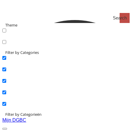
Search
Theme
search_catch
search_catch2
Filter by Categories
Actueel
Interviews
Kennisartikelen
Longreads
Partnernieuws
Filter by Categorieën
Mijn DGBC