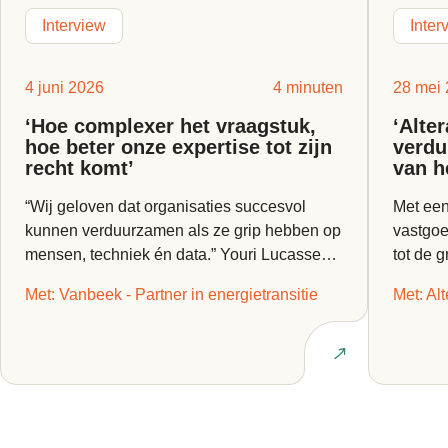
Interview
Inter
4 juni 2026
4 minuten
28 mei
‘Hoe complexer het vraagstuk,
‘Alte
hoe beter onze expertise tot zijn
verdu
recht komt’
van h
“Wij geloven dat organisaties succesvol
Met ee
kunnen verduurzamen als ze grip hebben op
vastgoe
mensen, techniek én data.” Youri Lucassen,
tot de g
verantwoordelijk voor Sales & Marcom bij...
vastgoe
Met: Vanbeek - Partner in energietransitie
Met: Alt
continu
de...
Lees interview