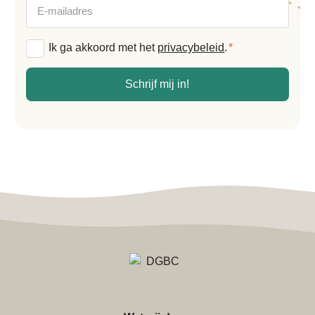
E-
mailadres
Algemene
Ik ga akkoord met het
privacybeleid
.
*
voorwaarden
*
Schrijf mij in!