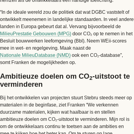
hemzelf als de ontwikkelaars een handige toelichting.
“In de ideale wereld zou de politiek dat wat DGBC vaststelt of
ontwikkelt meenemen in landelijke standaarden. In veel andere
landen in Europa gebeurt dat al. Vervang bijvoorbeeld de
MilieuPrestatie Gebouwen (MPG)
door CO₂ op te nemen in het
Besluit bouwwerken leefomgeving (Bbl). Neem WEii-scores
mee in wet- en regelgeving. Maak naast de
Nationale MilieuDatabase (NMD)
ook een CO₂-database”,
somt Franken de mogelijkheden op.
Ambitieuze doelen om CO
-uitstoot te
2
verminderen
Bij het ontwikkelen van projecten stuurt Stebru steeds meer op
materialen in de beginfase, ziet Franken “We verkennen
duurzame materialen, kijken wat haalbaar is en stellen
ambitieuze doelen om CO₂-uitstoot te verminderen. Mijn rol is
om de ontwikkelaars continu te toetsen aan de ambities en
mee te kijken hoe het beter kan. Om te sturen op lage