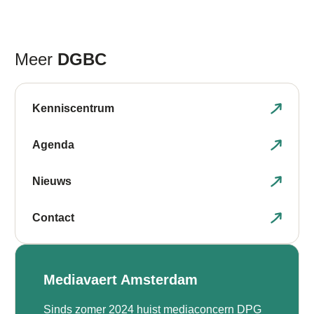
Meer
DGBC
Kenniscentrum
Agenda
Nieuws
Contact
Mediavaert Amsterdam
Sinds zomer 2024 huist mediaconcern DPG