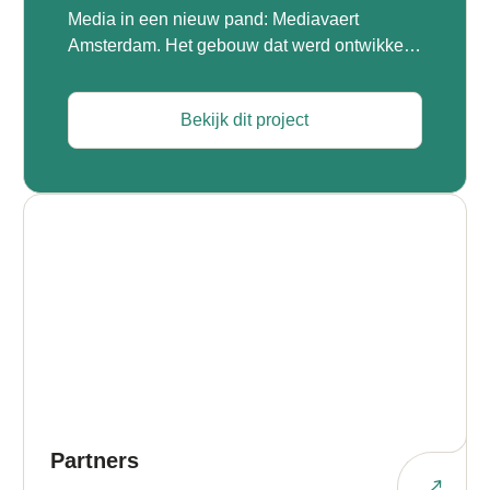
Media in een nieuw pand: Mediavaert
Amsterdam. Het gebouw dat werd ontwikkeld
door Being, is een van de grootste hybride
houten kantoorgebouwen van Europa. Het
Bekijk dit project
werd begin 2024 opgeleverd en biedt naast
veel kantoorruimte ook een tweelaagse
parkeergarage, diverse ruimtes voor
bijeenkomsten, maar ook radiostudio’s,
restaurants en sportfaciliteiten. Mediavaert
[…]
Partners