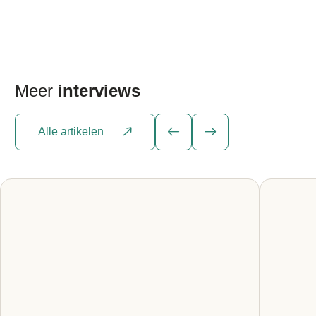
huidige als toekomstige generaties. We werken
met een CO₂-managementsysteem dat voldoet
aan de strenge eisen van de SKAO CO₂-
Prestatieladder (niveau 3). Met heldere […]
Meer
interviews
Alle artikelen