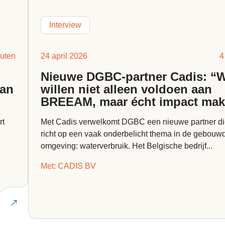
Interview
uten
24 april 2026
4
Nieuwe DGBC-partner Cadis: “
van
willen niet alleen voldoen aan
BREEAM, maar écht impact ma
rt
Met Cadis verwelkomt DGBC een nieuwe partner di
richt op een vaak onderbelicht thema in de gebouw
omgeving: waterverbruik. Het Belgische bedrijf...
Met: CADIS BV
Lees inter