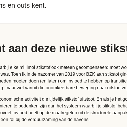
ns en outs kent.
t aan deze nieuwe stiks
arbij elke millimol stikstof ook meteen gecompenseerd moet wo
 was. Toen ik in de nazomer van 2019 voor BZK aan stikstof gi
en moeten doen (en laten) om invloed te hebben op transities. D
ng, maar wel vanuit die onomkeerbare beweging naar uitstootvri
onomische activiteit die tijdelijk stikstof uitstoot. En als je he
ren te bedenken zijn dan het systeem waarbij je stikstof behe
 zoveel invloed heeft op de maatregelen uit de structurele aanpak
eld een rol bij de verduurzaming van de havens.