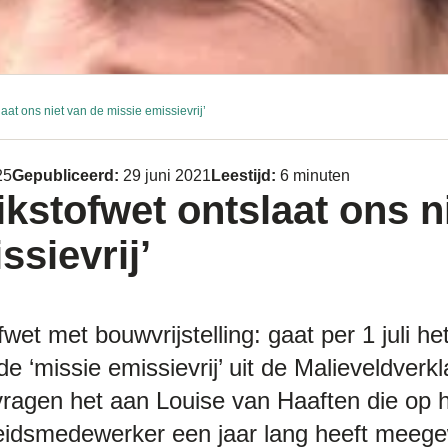
laat ons niet van de missie emissievrij’
25
Gepubliceerd:
29 juni 2021
Leestijd:
6 minuten
ikstofwet ontslaat ons n
ssievrij’
wet met bouwvrijstelling: gaat per 1 juli h
e ‘missie emissievrij’ uit de Malieveldverk
ragen het aan Louise van Haaften die op h
leidsmedewerker een jaar lang heeft meeg