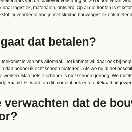
ndertekenaars van de Malieveldverklaring uit 2019 hun verantwo
aar logistiek, materialen, ontwerp. Op al die fronten is stikstof
kstof: bijvoorbeeld hoe je met slimme bouwlogistiek ook meteen
 gaat dat betalen?
toekomst is van ons allemaal. Het kabinet wil daar ook bij hel
 En dan bedoel ik echt schoon materieel. Als we nu ál het besc
te werken. Maar ietsje schoner is niet schoon genoeg. We moete
dgemaakt. Er wordt op dit moment ook een routekaart uitgewerkt 
 te verwachten dat de bo
or?