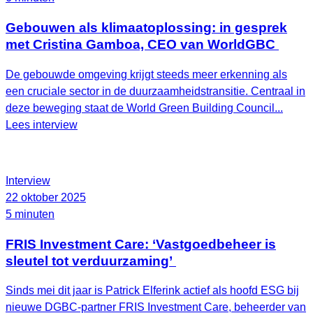
Gebouwen als klimaatoplossing: in gesprek
met Cristina Gamboa, CEO van WorldGBC
De gebouwde omgeving krijgt steeds meer erkenning als
een cruciale sector in de duurzaamheidstransitie. Centraal in
deze beweging staat de World Green Building Council...
Lees interview
Interview
22 oktober 2025
5 minuten
FRIS Investment Care: ‘Vastgoedbeheer is
sleutel tot verduurzaming’
Sinds mei dit jaar is Patrick Elferink actief als hoofd ESG bij
nieuwe DGBC-partner FRIS Investment Care, beheerder van