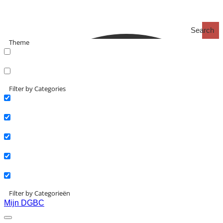
Search
Theme
search_catch
search_catch2
Filter by Categories
Actueel
Interviews
Kennisartikelen
Longreads
Partnernieuws
Filter by Categorieën
Mijn DGBC