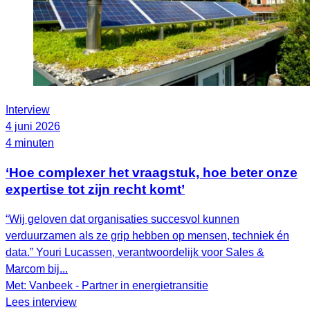
Interview
4 juni 2026
4 minuten
‘Hoe complexer het vraagstuk, hoe beter onze
expertise tot zijn recht komt’
“Wij geloven dat organisaties succesvol kunnen
verduurzamen als ze grip hebben op mensen, techniek én
data.” Youri Lucassen, verantwoordelijk voor Sales &
Marcom bij...
Met: Vanbeek - Partner in energietransitie
Lees interview