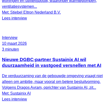
woningen en utiliteitsbouw, waaronder warmtepompen,
ventilatiesystemen...
Met: Stiebel Eltron Nederland B.V.
Lees interview
Interview
10 maart 2026
3 minuten
Nieuwe DGBC-partner Sustainix AI wil
duurzaamheid in vastgoed versnellen met AI
De verduurzaming van de gebouwde omgeving vraagt niet
alleen om ambitie, maar vooral om betere besluitvorming.
Volgens Dragos Avram, oprichter van Sustainix AI, zit...
Met: Sustainix AI
Lees interview