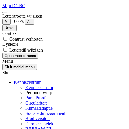
Mijn DGBC
Lettergrootte wijzigen
100
%
A-
A+
Reset
Contrast
Contrast verhogen
Dyslexie
Letterstijl wijzigen
Open mobiel menu
Menu
Sluit mobiel menu
Sluit
Kenniscentrum
Kenniscentrum
Per onderwerp
Paris Proof
Circulariteit
Klimaatadaptie
Sociale duurzaamheid
Biodiversiteit
Europees beleid
BREEAM-NL