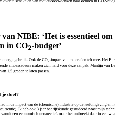
om over te schakelen van reductiedoel-denken naar denken in CO2-budg
van NIBE: ‘Het is essentieel om 
en in CO
-budget’
2
et energiegebruik. Ook de CO
-impact van materialen telt mee. Het Eu
2
nde ambassadeurs maken zich hard voor deze aanpak. Mantijn van Leeu
van 1,5 graden te laten passen.
t je doet?
ehad in de impact van de (chemische) industrie op de leefomgeving en 
currentie). Ik heb ook 3 jaar bedrijfskunde gestudeerd naast mijn tech
ie vanuit een economisch perspectief, maar het ontbreekt daar in een w