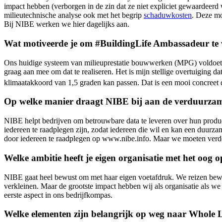
impact hebben (verborgen in de zin dat ze niet expliciet gewaardeerd
milieutechnische analyse ook met het begrip
schaduwkosten
. Deze mo
Bij NIBE werken we hier dagelijks aan.
Wat motiveerde je om #BuildingLife Ambassadeur te
Ons huidige systeem van milieuprestatie bouwwerken (MPG) voldoet nie
graag aan mee om dat te realiseren. Het is mijn stellige overtuiging
klimaatakkoord van 1,5 graden kan passen. Dat is een mooi concreet do
Op welke manier draagt NIBE bij aan de verduurza
NIBE helpt bedrijven om betrouwbare data te leveren over hun produ
iedereen te raadplegen zijn, zodat iedereen die wil en kan een duur
door iedereen te raadplegen op www.nibe.info. Maar we moeten verd
Welke ambitie heeft je eigen organisatie met het oog
NIBE gaat heel bewust om met haar eigen voetafdruk. We reizen bewu
verkleinen. Maar de grootste impact hebben wij als organisatie als we
eerste aspect in ons bedrijfkompas.
Welke elementen zijn belangrijk op weg naar Whole 