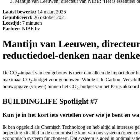
Mantijn van Leeuwen, directeur van NIBE: ‘Het is essentieel 
Laatst bewerkt:
14 maart 2025
Gepubliceerd:
26 oktober 2021
Leestijd:
7 minuten
Partner:
NIBE bv
Mantijn van Leeuwen, directeur 
reductiedoel-denken naar denk
De CO
-impact van een gebouw is meer dan alleen de impact door h
2
maximaal CO
-budget voor gebouwen: Whole Life Carbon. Verschille
2
bouwopgave (vrijwel) binnen het CO
-budget van het Parijs akkoord 
2
BUILDINGLIFE Spotlight #7
Kun je in het kort iets vertellen over wie je bent en wa
Ik ben opgeleid als Chemisch Technoloog en heb altijd al interesse g
beperking zit altijd in de economische kant van ons systeem (open con
economisch systeem functioneert. Dat systeem is goed in optimalisat