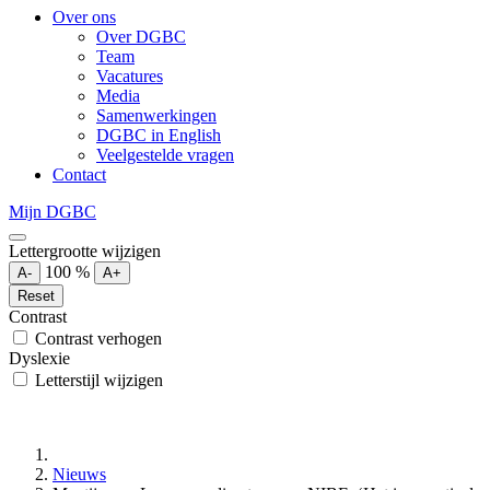
Over ons
Over DGBC
Team
Vacatures
Media
Samenwerkingen
DGBC in English
Veelgestelde vragen
Contact
Mijn DGBC
Lettergrootte wijzigen
100
%
A-
A+
Reset
Contrast
Contrast verhogen
Dyslexie
Letterstijl wijzigen
Nieuws