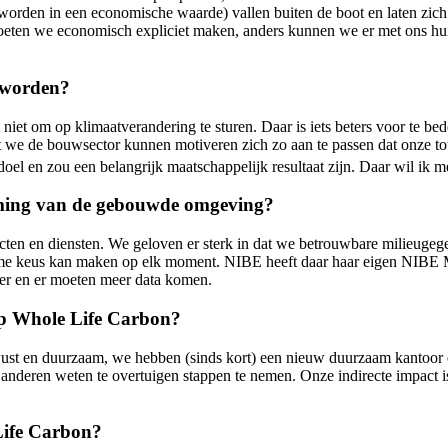
 worden in een economische waarde) vallen buiten de boot en laten zich
eten we economisch expliciet maken, anders kunnen we er met ons hui
 worden?
t om op klimaatverandering te sturen. Daar is iets beters voor te bed
 dat we de bouwsector kunnen motiveren zich zo aan te passen dat onze 
el en zou een belangrijk maatschappelijk resultaat zijn. Daar wil ik m
ming van de gebouwde omgeving?
cten en diensten. We geloven er sterk in dat we betrouwbare milieuge
zame keus kan maken op elk moment. NIBE heeft daar haar eigen NIBE Mil
er en er moeten meer data komen.
 op Whole Life Carbon?
st en duurzaam, we hebben (sinds kort) een nieuw duurzaam kantoor en
 anderen weten te overtuigen stappen te nemen. Onze indirecte impact i
Life Carbon?