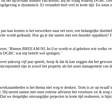
pt bij het up-to-date houden van kennis. Bij de vraag waarbij DGBC Dr
egelgeving is dynamisch. Er verandert heel veel in korte tijd. En soms 
 kan komen is het toewerken naar net zero, een belangrijke doelste
ctie wordt gedraaid. Hoe ga je dat samen met een huurder oppakken? H
l gezet. ‘Binnen BREEAM-NL In-Use wordt er al gekeken wie welke ver
kan DGBC wat mij betreft wel springen.’
over pakweg vijf jaar spreek, hoop ik dat ik kan zeggen dat het gewoon 
nt incorporated zijn in zowel het property als het asset management v
 werkzaamheden is het thema niet weg te denken. Trots is ze op twaalf i
oor. Hij neemt samen met onze externe adviseur het voortouw en ik zor
at we dergelijke omvangrijke projecten in korte tijd realiseren, is bij