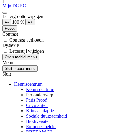
Mijn DGBC
Lettergrootte wijzigen
100
%
A-
A+
Reset
Contrast
Contrast verhogen
Dyslexie
Letterstijl wijzigen
Open mobiel menu
Menu
Sluit mobiel menu
Sluit
Kenniscentrum
Kenniscentrum
Per onderwerp
Paris Proof
Circulariteit
Klimaatadaptie
Sociale duurzaamheid
Biodiversiteit
Europees beleid
BREEAM-NL