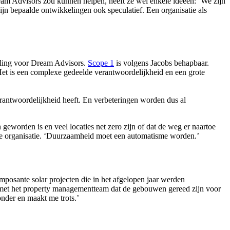
eam Advisors zou kunnen helpen, heeft ze wel enkele ideeën: ‘We zijn
zijn bepaalde ontwikkelingen ook speculatief. Een organisatie als
lling voor Dream Advisors.
Scope 1
is volgens Jacobs behapbaar.
et is een complexe gedeelde verantwoordelijkheid en een grote
antwoordelijkheid heeft. En verbeteringen worden dus al
geworden is en veel locaties net zero zijn of dat de weg er naartoe
an de organisatie. ‘Duurzaamheid moet een automatisme worden.’
mposante solar projecten die in het afgelopen jaar werden
g met het property managementteam dat de gebouwen gereed zijn voor
zonder en maakt me trots.’