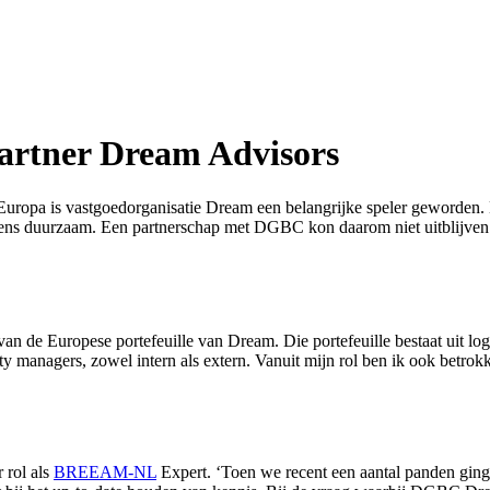
artner Dream Advisors
 Europa is vastgoedorganisatie Dream een belangrijke speler geworden.
eens duurzaam. Een partnerschap met DGBC kon daarom niet uitblijve
an de Europese portefeuille van Dream. Die portefeuille bestaat uit logi
ty managers, zowel intern als extern. Vanuit mijn rol ben ik ook betro
 rol als
BREEAM-NL
Expert. ‘Toen we recent een aantal panden ginge