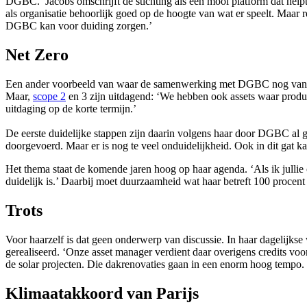
DGBC.’ Jacobs omschrijft de stichting als een mooi platform dat hel
als organisatie behoorlijk goed op de hoogte van wat er speelt. Maar r
DGBC kan voor duiding zorgen.’
Net Zero
Een ander voorbeeld van waar de samenwerking met DGBC nog van pas
Maar,
scope 2
en 3 zijn uitdagend: ‘We hebben ook assets waar produ
uitdaging op de korte termijn.’
De eerste duidelijke stappen zijn daarin volgens haar door DGBC a
doorgevoerd. Maar er is nog te veel onduidelijkheid. Ook in dit gat 
Het thema staat de komende jaren hoog op haar agenda. ‘Als ik jullie 
duidelijk is.’ Daarbij moet duurzaamheid wat haar betreft 100 proce
Trots
Voor haarzelf is dat geen onderwerp van discussie. In haar dagelijkse
gerealiseerd. ‘Onze asset manager verdient daar overigens credits v
de solar projecten. Die dakrenovaties gaan in een enorm hoog tempo. D
Klimaatakkoord van Parijs