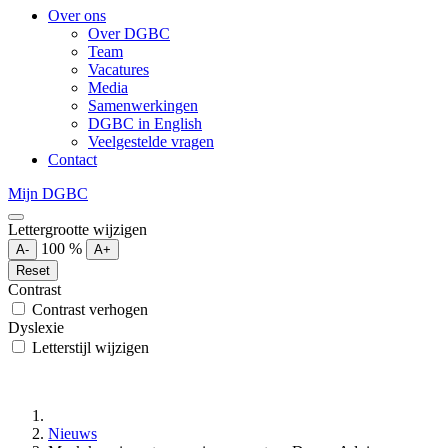
Over ons
Over DGBC
Team
Vacatures
Media
Samenwerkingen
DGBC in English
Veelgestelde vragen
Contact
Mijn DGBC
Lettergrootte wijzigen
100
%
A-
A+
Reset
Contrast
Contrast verhogen
Dyslexie
Letterstijl wijzigen
Nieuws